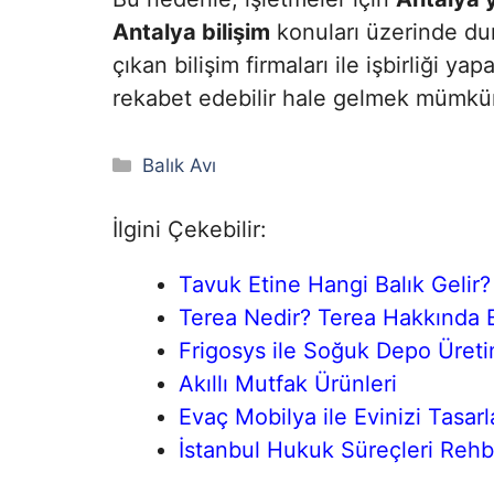
Antalya bilişim
konuları üzerinde d
çıkan bilişim firmaları ile işbirliği ya
rekabet edebilir hale gelmek mümkün
Kategoriler
Balık Avı
İlgini Çekebilir:
Tavuk Etine Hangi Balık Gelir?
Terea Nedir? Terea Hakkında 
Frigosys ile Soğuk Depo Üreti
Akıllı Mutfak Ürünleri
Evaç Mobilya ile Evinizi Tasarl
İstanbul Hukuk Süreçleri Rehb