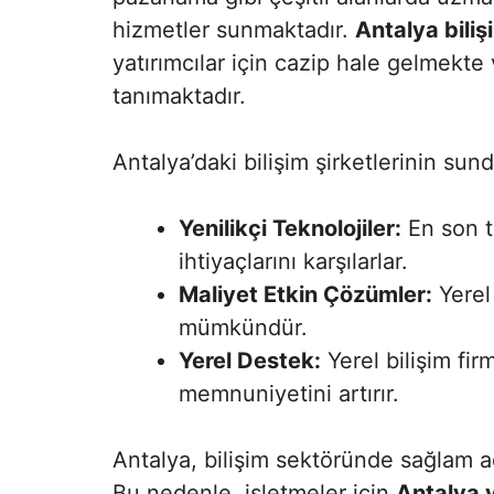
hizmetler sunmaktadır.
Antalya biliş
yatırımcılar için cazip hale gelmekt
tanımaktadır.
Antalya’daki bilişim şirketlerinin sun
Yenilikçi Teknolojiler:
En son te
ihtiyaçlarını karşılarlar.
Maliyet Etkin Çözümler:
Yerel 
mümkündür.
Yerel Destek:
Yerel bilişim fir
memnuniyetini artırır.
Antalya, bilişim sektöründe sağlam ad
Bu nedenle, işletmeler için
Antalya 