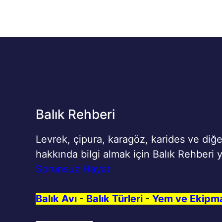
Balık Rehberi
Levrek, çipura, karagöz, karides ve diğe
hakkında bilgi almak için Balık Rehberi y
Sorunsuz Hayat
Balık Avı
-
Balık Türleri
-
Yem ve Ekipm