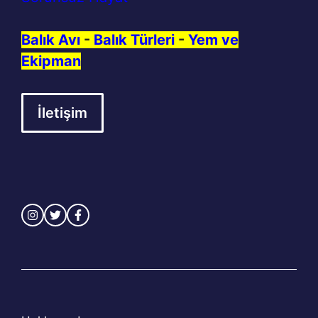
Balık Avı
-
Balık Türleri
-
Yem ve
Ekipman
İletişim