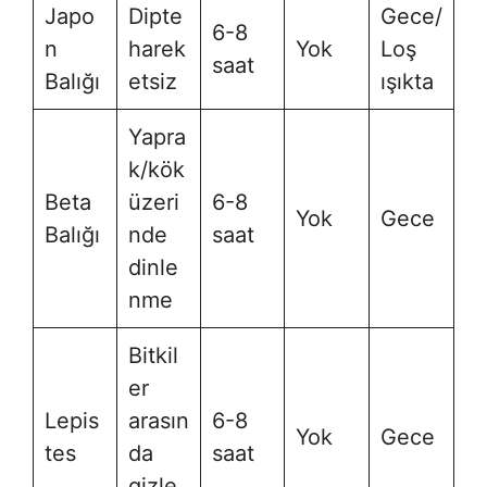
Japo
Dipte
Gece/
6-8
n
harek
Yok
Loş
saat
Balığı
etsiz
ışıkta
Yapra
k/kök
Beta
üzeri
6-8
Yok
Gece
Balığı
nde
saat
dinle
nme
Bitkil
er
Lepis
arasın
6-8
Yok
Gece
tes
da
saat
gizle