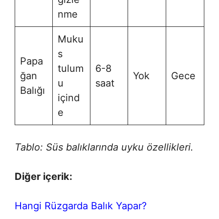
nme
Muku
s
Papa
tulum
6-8
ğan
Yok
Gece
u
saat
Balığı
içind
e
Tablo: Süs balıklarında uyku özellikleri.
Diğer içerik:
Hangi Rüzgarda Balık Yapar?