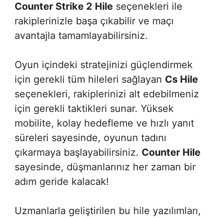
Counter Strike 2 Hile
seçenekleri ile
rakiplerinizle başa çıkabilir ve maçı
avantajla tamamlayabilirsiniz.
Oyun içindeki stratejinizi güçlendirmek
için gerekli tüm hileleri sağlayan
Cs Hile
seçenekleri, rakiplerinizi alt edebilmeniz
için gerekli taktikleri sunar. Yüksek
mobilite, kolay hedefleme ve hızlı yanıt
süreleri sayesinde, oyunun tadını
çıkarmaya başlayabilirsiniz.
Counter Hile
sayesinde, düşmanlarınız her zaman bir
adım geride kalacak!
Uzmanlarla geliştirilen bu hile yazılımları,