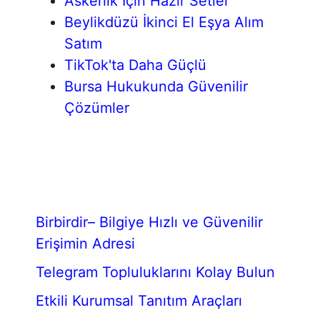
Askerlik İçin Hazır Setler
Beylikdüzü İkinci El Eşya Alım
Satım
TikTok'ta Daha Güçlü
Bursa Hukukunda Güvenilir
Çözümler
Birbirdir– Bilgiye Hızlı ve Güvenilir
Erişimin Adresi
Telegram Topluluklarını Kolay Bulun
Etkili Kurumsal Tanıtım Araçları