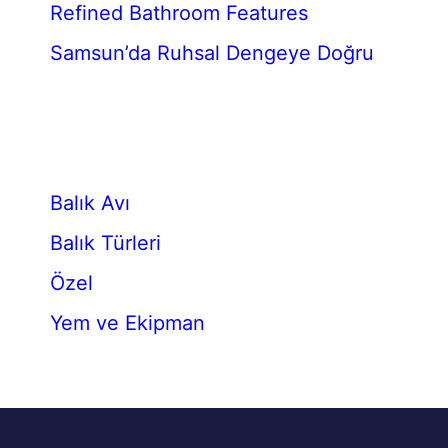
Refined Bathroom Features
Samsun’da Ruhsal Dengeye Doğru
Balık Avı
Balık Türleri
Özel
Yem ve Ekipman