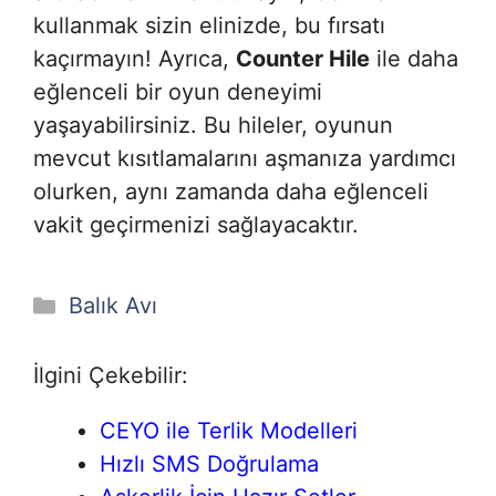
kullanmak sizin elinizde, bu fırsatı
kaçırmayın! Ayrıca,
Counter Hile
ile daha
eğlenceli bir oyun deneyimi
yaşayabilirsiniz. Bu hileler, oyunun
mevcut kısıtlamalarını aşmanıza yardımcı
olurken, aynı zamanda daha eğlenceli
vakit geçirmenizi sağlayacaktır.
Kategoriler
Balık Avı
İlgini Çekebilir:
CEYO ile Terlik Modelleri
Hızlı SMS Doğrulama