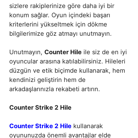
sizlere rakiplerinize göre daha iyi bir
konum sağlar. Oyun içindeki başarı
kriterlerini yükseltmek için dökme
bilgilerimize göz atmayı unutmayın.
Unutmayın,
Counter Hile
ile siz de en iyi
oyuncular arasına katılabilirsiniz. Hileleri
düzgün ve etik biçimde kullanarak, hem
kendinizi geliştirin hem de
arkadaşlarınızla rekabeti artırın.
Counter Strike 2 Hile
Counter Strike 2 Hile
kullanarak
oyununuzda önemli avantajlar elde