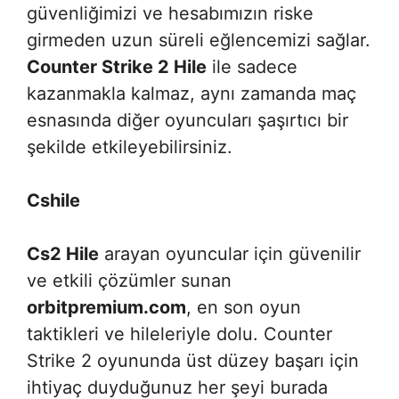
güvenliğimizi ve hesabımızın riske
girmeden uzun süreli eğlencemizi sağlar.
Counter Strike 2 Hile
ile sadece
kazanmakla kalmaz, aynı zamanda maç
esnasında diğer oyuncuları şaşırtıcı bir
şekilde etkileyebilirsiniz.
Cshile
Cs2 Hile
arayan oyuncular için güvenilir
ve etkili çözümler sunan
orbitpremium.com
, en son oyun
taktikleri ve hileleriyle dolu. Counter
Strike 2 oyununda üst düzey başarı için
ihtiyaç duyduğunuz her şeyi burada