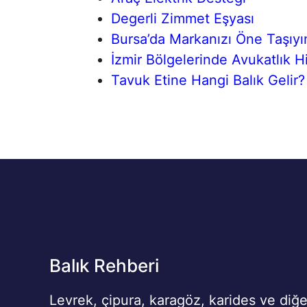
Degerli Zimmet Eşyası
Bursa’da Markanızı Öne Taşıyı
İzmir Bölgelerinde Avukatlık H
Tavuk Etine Hangi Balık Gelir?
Balık Rehberi
Levrek, çipura, karagöz, karides ve diğe