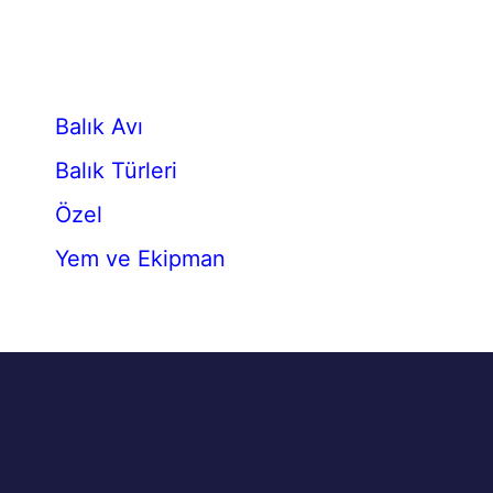
Balık Avı
Balık Türleri
Özel
Yem ve Ekipman