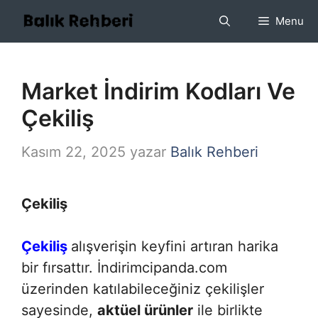
İçeriğe
Menu
atla
Market İndirim Kodları Ve
Çekiliş
Kasım 22, 2025
yazar
Balık Rehberi
Çekiliş
Çekiliş
alışverişin keyfini artıran harika
bir fırsattır. İndirimcipanda.com
üzerinden katılabileceğiniz çekilişler
sayesinde,
aktüel ürünler
ile birlikte